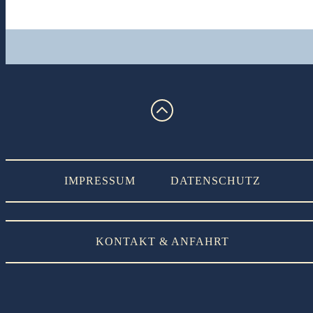
Optionen
können
auf
der
Produktseite
gewählt
werden
IMPRESSUM
DATENSCHUTZ
KONTAKT & ANFAHRT