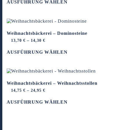
AUSFÜHRUNG WÄHLEN
Produkt
weist
mehrere
Varianten
auf.
Die
Weihnachtsbäckerei – Dominosteine
Optionen
können
13,70
€
–
14,30
€
auf
Dieses
der
AUSFÜHRUNG WÄHLEN
Produkt
Produktseite
weist
gewählt
mehrere
werden
Varianten
auf.
Die
Weihnachtsbäckerei – Weihnachtsstollen
Optionen
können
14,75
€
–
24,95
€
auf
Dieses
der
AUSFÜHRUNG WÄHLEN
Produkt
Produktseite
weist
gewählt
mehrere
werden
Varianten
auf.
Die